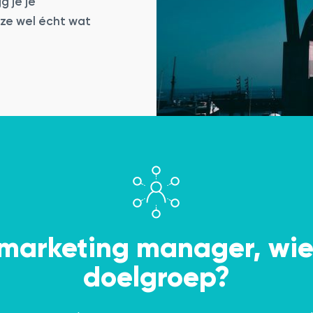
g je je
 ze wel écht wat
marketing manager, wie 
doelgroep?