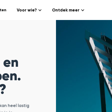
Voor wie?
Ontdek meer
ten
 en
pen.
?
an heel lastig