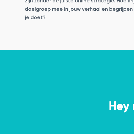
zijn zonder de juiste online strategie. Hoe krij
doelgroep mee in jouw verhaal en begrijpen
je doet?
Hey 