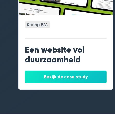
Klomp B.V.
Een website vol
duurzaamheid
Bekijk de case study