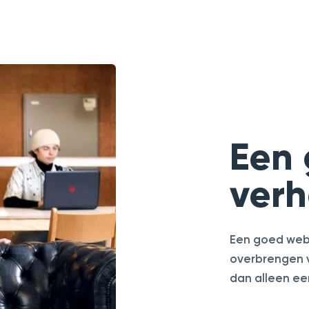
Een
verh
Een goed webd
overbrengen v
dan alleen een