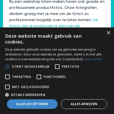
Bij een webshop laten maken horen ook goede en
professionele productfoto's. Onze fotografen
denken graag met je mee om de foto's zo
professioneel mogelijk over te laten komen.
De
foto's van je producten is één van de
×
belangrijkste onderdelen van de webshop.
De
Deze website maakt gebruik van
conversie neemt ook toe wanneer de
cookies.
productfoto's van hoge kwaliteit zijn.
Deze website gebruikt cookies om uw gebruikerservaring te
verbeteren. Door onze website te gebruiken, stemt u in met alle
cookies in overeenstemming met ons Cookiebeleid.
Lees verder
STRIKT NOODZAKELIJK
PRESTATIE
TARGETING
FUNCTIONEEL
NIET-GECLASSIFICEERD
DETAILS WEERGEVEN
ALLES ACCEPTEREN
ALLES AFWIJZEN