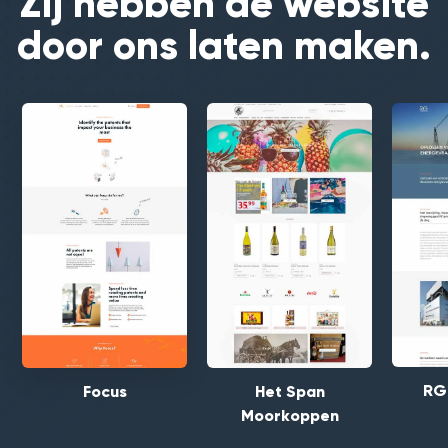
Zij hebben de website
door ons laten maken.
RG
Focus
Het Span
Moorkoppen