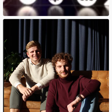
De Onmisbare Rol van Websites
in B2B Marketing anno 2024: Een
Nieuwe Visie op Digitale
Strategieën
Door
Maarten