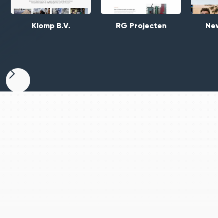
RG Projecten
New
Klomp B.V.