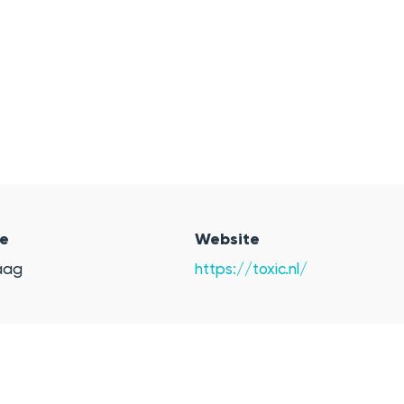
ie
Website
aag
https://toxic.nl/