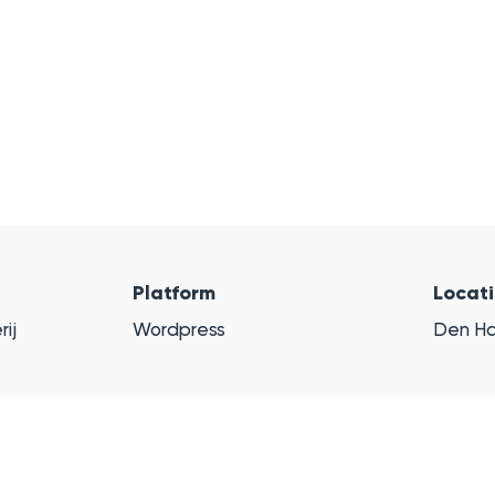
Platform
Locat
ij
Wordpress
Den H