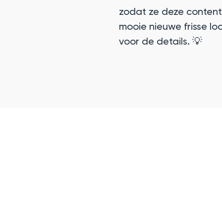
zodat ze deze content 
mooie nieuwe frisse loo
voor de details. 💡