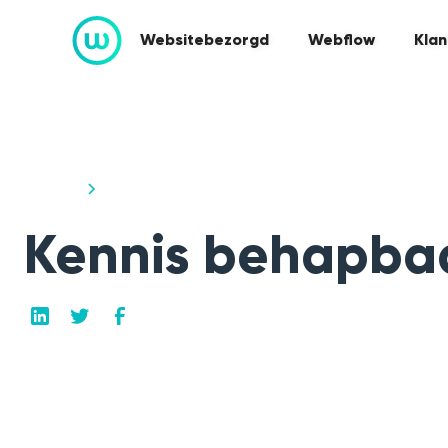
Websitebezorgd
Webflow
Klan
Cases
Kennis behapbaar delen met Toxic
Kennis behapbaa